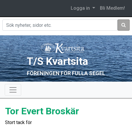
Logga in
Bli Medlem!
Sök
T/S Kvartsita
FÖRENINGEN FÖR FULLA SEGEL
Tor Evert Broskär
Stort tack för