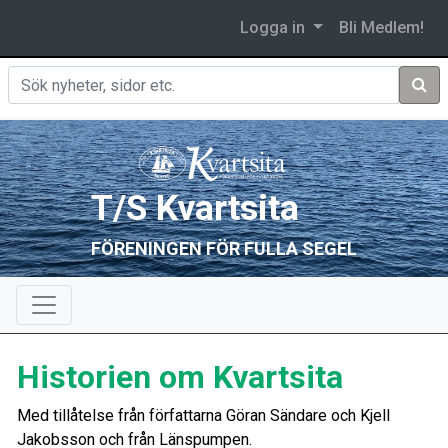
Logga in
Bli Medlem!
Sök
T/S Kvartsita
FÖRENINGEN FÖR FULLA SEGEL
Historien om Kvartsita
Med tillåtelse från författarna Göran Sändare och Kjell
Jakobsson och från Länspumpen.