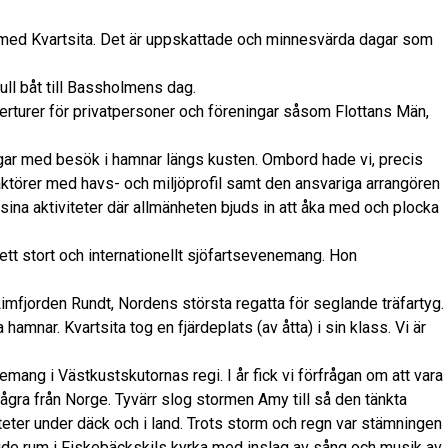
 med Kvartsita. Det är uppskattade och minnesvärda dagar som
ull båt till Bassholmens dag.
rturer för privatpersoner och föreningar såsom Flottans Män,
gar med besök i hamnar längs kusten. Ombord hade vi, precis
 aktörer med havs- och miljöprofil samt den ansvariga arrangören
ina aktiviteter där allmänheten bjuds in att åka med och plocka
ett stort och internationellt sjöfartsevenemang. Hon
Limfjorden Rundt, Nordens största regatta för seglande träfartyg.
hamnar. Kvartsita tog en fjärdeplats (av åtta) i sin klass. Vi är
mang i Västkustskutornas regi. I år fick vi förfrågan om att vara
några från Norge. Tyvärr slog stormen Amy till så den tänkta
iteter under däck och i land. Trots storm och regn var stämningen
de rum i Fiskebäckskils kyrka med inslag av sång och musik av