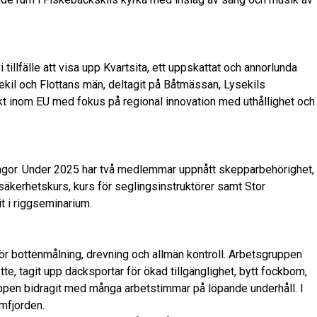
tillfälle att visa upp Kvartsita, ett uppskattat och annorlunda
kil och Flottans män, deltagit på Båtmässan, Lysekils
ekt inom EU med fokus på regional innovation med uthållighet och
mågor. Under 2025 har två medlemmar uppnått skepparbehörighet,
fallsäkerhetskurs, kurs för seglingsinstruktörer samt Stor
t i riggseminarium.
 för bottenmålning, drevning och allmän kontroll. Arbetsgruppen
otte, tagit upp däcksportar för ökad tillgänglighet, bytt fockbom,
uppen bidragit med många arbetstimmar på löpande underhåll. I
mfjorden.