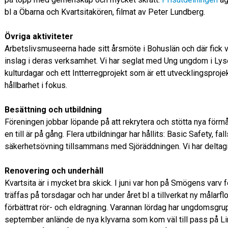
bl a Öbarna och Kvartsitakören, filmat av Peter Lundberg.
Övriga aktiviteter
Arbetslivsmuseerna hade sitt årsmöte i Bohuslän och där fick vi 
inslag i deras verksamhet. Vi har seglat med Ung ungdom i Lyse
kulturdagar och ett Intterregprojekt som är ett utvecklingsproj
hållbarhet i fokus.
Besättning och utbildning
Föreningen jobbar löpande på att rekrytera och stötta nya för
en till är på gång. Flera utbildningar har hållits: Basic Safety, 
säkerhetsövning tillsammans med Sjöräddningen. Vi har deltagi
Renovering och underhåll
Kvartsita är i mycket bra skick. I juni var hon på Smögens varv
träffas på torsdagar och har under året bl a tillverkat ny målarfl
förbättrat rör- och eldragning. Varannan lördag har ungdomsgr
september anlände de nya klyvarna som kom väl till pass på Li