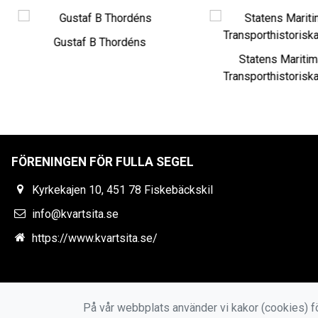
Gustaf B Thordéns
Statens Maritim
Transporthistorisk
FÖRENINGEN FÖR FULLA SEGEL
Kyrkekajen 10, 451 78 Fiskebäckskil
info@kvartsita.se
https://www.kvartsita.se/
På vår webbplats använder vi kakor (cookies) fö