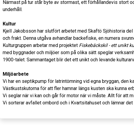
Närmast på tur står byte av stormast, ett förhållandevis stort 
underhåll.
Kultur
Kjell Jakobsson har slutfört arbetet med Skaftö Sjöhistoria del 3
och frakt. Denna utgåva avhandlar backefiske, en numera svunn
Kulturgruppen arbetar med projektet
Fiskebäckskil - ett unikt ku
med byggnader och miljöer som på olika sätt speglar verksamheter
1900-talet. Sammantaget blir det ett unikt och levande kulturar
Miljöarbete
Vi har en septikpump för latrintömning vid egna bryggan, den k
Västkustskutorna för att fler hamnar längs kusten ska kunna erbj
Vi seglar när vi kan och går för motor när vi måste. Allt för att 
Vi sorterar avfallet ombord och i Kvartsitahuset och lämnar det