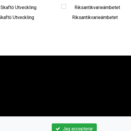
kaftö Utveckling
Riksantikvarieämbetet
Jag accepterar