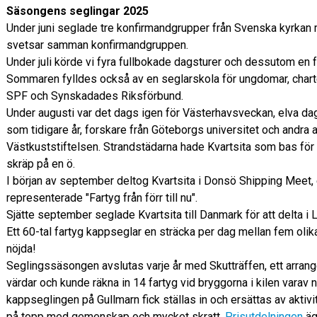
Säsongens seglingar 2025
Under juni seglade tre konfirmandgrupper från Svenska kyrkan
svetsar samman konfirmandgruppen.
Under juli körde vi fyra fullbokade dagsturer och dessutom en f
Sommaren fylldes också av en seglarskola för ungdomar, charte
SPF och Synskadades Riksförbund.
Under augusti var det dags igen för Västerhavsveckan, elva da
som tidigare år, forskare från Göteborgs universitet och andra
Västkuststiftelsen. Strandstädarna hade Kvartsita som bas för s
skräp på en ö.
I början av september deltog Kvartsita i Donsö Shipping Meet, 
representerade "Fartyg från förr till nu".
Sjätte september seglade Kvartsita till Danmark för att delta i 
Ett 60-tal fartyg kappseglar en sträcka per dag mellan fem olika 
nöjda!
Seglingssäsongen avslutas varje år med Skutträffen, ett arrange
värdar och kunde räkna in 14 fartyg vid bryggorna i kilen varav 
kappseglingen på Gullmarn fick ställas in och ersättas av aktiv
på topp med gemenskap och mycket skratt.
Prisutdelningen
äg