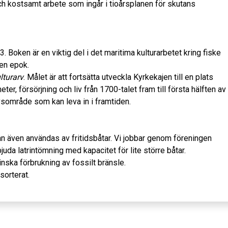
och kostsamt arbete som ingår i tioårsplanen för skutans
. Boken är en viktig del i det maritima kulturarbetet kring fiske
en epok.
lturarv
. Målet är att fortsätta utveckla Kyrkekajen till en plats
, försörjning och liv från 1700-talet fram till första hälften av
vsområde som kan leva in i framtiden.
an även användas av fritidsbåtar. Vi jobbar genom föreningen
uda latrintömning med kapacitet för lite större båtar.
minska förbrukning av fossilt bränsle.
 sorterat.