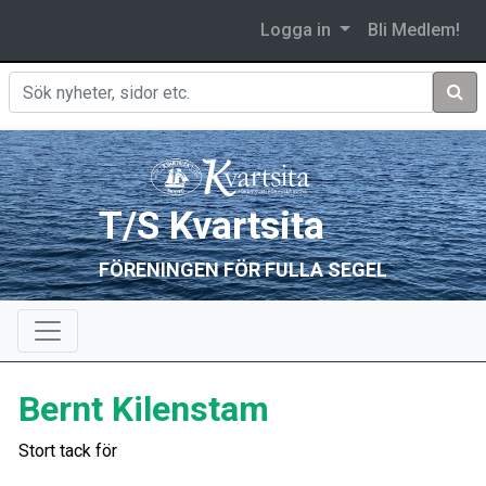
Logga in
Bli Medlem!
Sök
T/S Kvartsita
FÖRENINGEN FÖR FULLA SEGEL
Bernt Kilenstam
Stort tack för