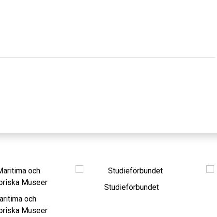
Studieförbundet
S
a och
a Museer